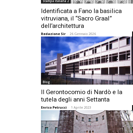
Stampa italiana 2
Identificata a Fano la basilica
vitruviana, il “Sacro Graal”
dell’architettura
Redazione Sir
-
26 Gennaio 2026
Blog
Il Gerontocomio di Nardò e la
tutela degli anni Settanta
Enrico Petrucci
-
1 Aprile 2023