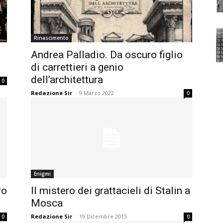
Rinascimento
Andrea Palladio. Da oscuro figlio
di carrettieri a genio
dell’architettura
0
Redazione Sir
-
9 Marzo 2022
0
Enigmi
ro
Il mistero dei grattacieli di Stalin a
Mosca
Redazione Sir
-
19 Dicembre 2013
0
0