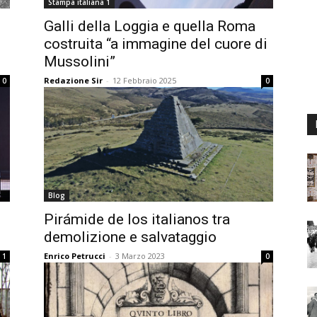
Stampa italiana 1
Galli della Loggia e quella Roma
costruita “a immagine del cuore di
Mussolini”
Redazione Sir
-
12 Febbraio 2025
0
0
Blog
Pirámide de los italianos tra
demolizione e salvataggio
Enrico Petrucci
-
3 Marzo 2023
1
0