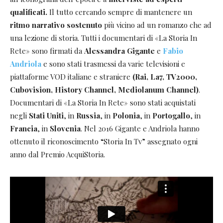
qualificati.
Il tutto cercando sempre di mantenere un
ritmo narrativo sostenuto
più vicino ad un romanzo che ad
una lezione di storia. Tutti i documentari di «La Storia In
Rete» sono firmati da
Alessandra Gigante
e
Fabio
Andriola
e sono stati trasmessi da varie televisioni e
piattaforme VOD italiane e straniere
(Rai, La7, TV2000,
Cubovision, History Channel, Mediolanum Channel)
.
Documentari di «La Storia In Rete» sono stati acquistati
negli
Stati Uniti
, in
Russia
, in
Polonia
, in
Portogallo
, in
Francia
, in
Slovenia
. Nel 2016 Gigante e Andriola hanno
ottenuto il riconoscimento “Storia In Tv” assegnato ogni
anno dal Premio AcquiStoria.