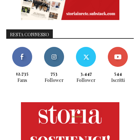
RESTA CONNESSO
12,735
753
3,447
544
Fans
Follower
Follower
Iscritti