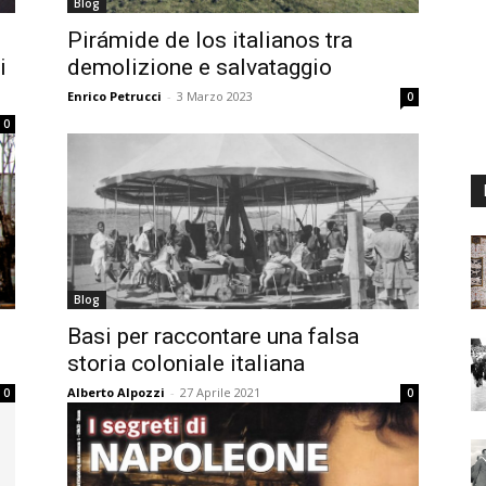
Blog
Pirámide de los italianos tra
i
demolizione e salvataggio
Enrico Petrucci
-
3 Marzo 2023
0
0
Blog
Basi per raccontare una falsa
storia coloniale italiana
Alberto Alpozzi
-
27 Aprile 2021
0
0