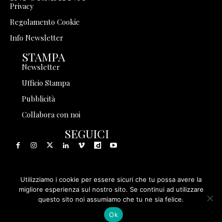
Privacy
Regolamento Cookie
Info Newsletter
STAMPA
Newsletter
Ufficio Stampa
Pubblicità
Collabora con noi
SEGUICI
Utilizziamo i cookie per essere sicuri che tu possa avere la
© 1999 - 2025 Storia in Rete Srl - Tutti i diritti riservati - P.
migliore esperienza sul nostro sito. Se continui ad utilizzare
questo sito noi assumiamo che tu ne sia felice.
IVA 08570971005
Ok