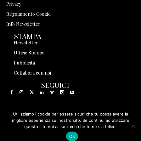
Privacy
Regolamento Cookie
Info Newsletter
STAMPA
Newsletter
Ufficio Stampa
Pubblicità
Collabora con noi
SEGUICI
Utilizziamo i cookie per essere sicuri che tu possa avere la
© 1999 - 2025 Storia in Rete Srl - Tutti i diritti riservati - P.
migliore esperienza sul nostro sito. Se continui ad utilizzare
questo sito noi assumiamo che tu ne sia felice.
IVA 08570971005
Ok