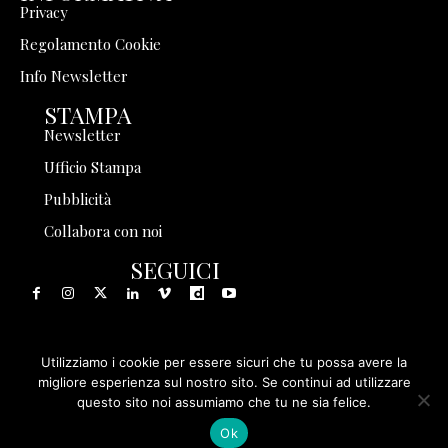
Privacy
Regolamento Cookie
Info Newsletter
STAMPA
Newsletter
Ufficio Stampa
Pubblicità
Collabora con noi
SEGUICI
Utilizziamo i cookie per essere sicuri che tu possa avere la
© 1999 - 2025 Storia in Rete Srl - Tutti i diritti riservati - P.
migliore esperienza sul nostro sito. Se continui ad utilizzare
questo sito noi assumiamo che tu ne sia felice.
IVA 08570971005
Ok