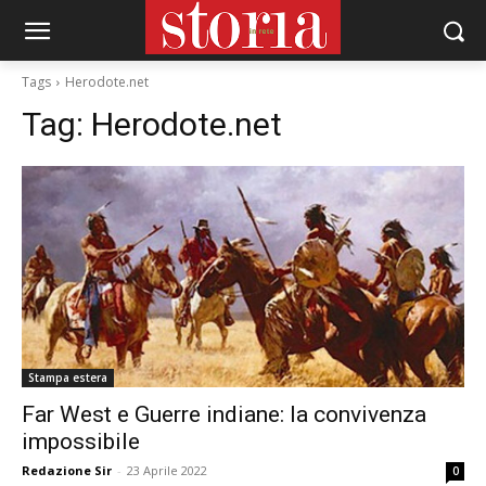
Tags
Herodote.net
Tag:
Herodote.net
Stampa estera
Far West e Guerre indiane: la convivenza
impossibile
Redazione Sir
-
23 Aprile 2022
0