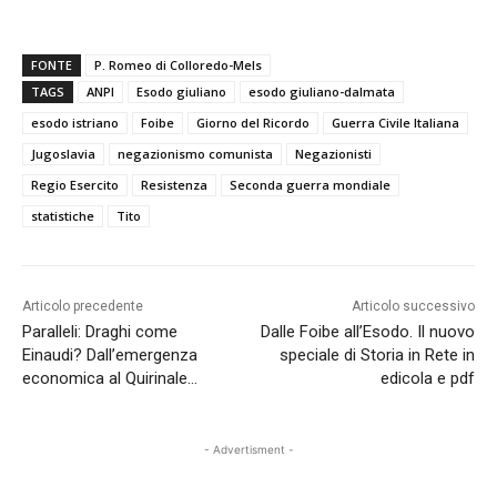
FONTE
P. Romeo di Colloredo-Mels
TAGS
ANPI
Esodo giuliano
esodo giuliano-dalmata
esodo istriano
Foibe
Giorno del Ricordo
Guerra Civile Italiana
Jugoslavia
negazionismo comunista
Negazionisti
Regio Esercito
Resistenza
Seconda guerra mondiale
statistiche
Tito
Articolo precedente
Articolo successivo
Paralleli: Draghi come
Dalle Foibe all’Esodo. Il nuovo
Einaudi? Dall’emergenza
speciale di Storia in Rete in
economica al Quirinale…
edicola e pdf
- Advertisment -