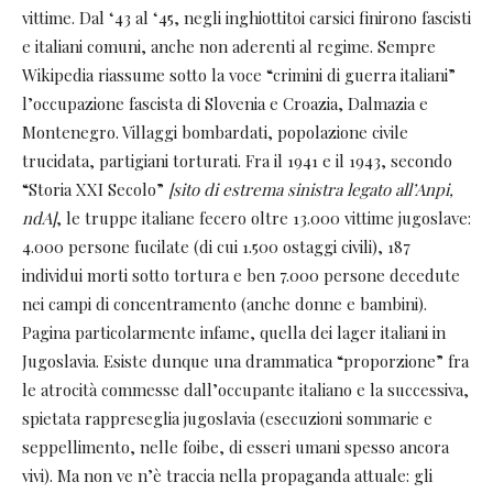
vittime. Dal ‘43 al ‘45, negli inghiottitoi carsici finirono fascisti
e italiani comuni, anche non aderenti al regime. Sempre
Wikipedia riassume sotto la voce “crimini di guerra italiani”
l’occupazione fascista di Slovenia e Croazia, Dalmazia e
Montenegro. Villaggi bombardati, popolazione civile
trucidata, partigiani torturati. Fra il 1941 e il 1943, secondo
“Storia XXI Secolo”
[sito di estrema sinistra legato all’Anpi,
ndA]
, le truppe italiane fecero oltre 13.000 vittime jugoslave:
4.000 persone fucilate (di cui 1.500 ostaggi civili), 187
individui morti sotto tortura e ben 7.000 persone decedute
nei campi di concentramento (anche donne e bambini).
Pagina particolarmente infame, quella dei lager italiani in
Jugoslavia. Esiste dunque una drammatica “proporzione” fra
le atrocità commesse dall’occupante italiano e la successiva,
spietata rappreseglia jugoslavia (esecuzioni sommarie e
seppellimento, nelle foibe, di esseri umani spesso ancora
vivi). Ma non ve n’è traccia nella propaganda attuale: gli