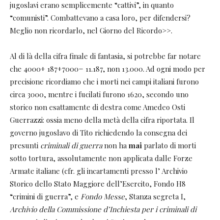
jugoslavi erano semplicemente “cattivi”, in quanto
“comunisti”. Combattevano a casa loro, per difendersi?
Meglio non ricordarlo, nel Giorno del Ricordo>>.
Al di là della cifra finale di fantasia, si potrebbe far notare
che 4000+ 187+7000= 11.187, non 13.000. Ad ogni modo per
precisione ricordiamo che i morti nei campi italiani furono
circa 3000, mentre i fucilati furono 1620, secondo uno
storico non esattamente di destra come Amedeo Osti
Guerrazzi: ossia meno della metà della cifra riportata. Il
governo jugoslavo di Tito richiedendo la consegna dei
presunti
criminali di guerra
non ha
mai
parlato di morti
sotto tortura, assolutamente non applicata dalle Forze
Armate italiane (cfr. gli incartamenti presso l’ Archivio
Storico dello Stato Maggiore dell’Esercito, Fondo H8
“crimini di guerra”, e
Fondo Messe
, Stanza segreta I,
Archivio della Commissione d’Inchiesta per i criminali di