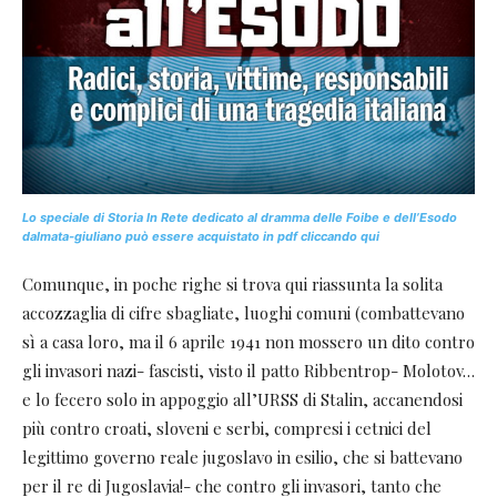
Lo speciale di Storia In Rete dedicato al dramma delle Foibe e dell’Esodo
dalmata-giuliano può essere acquistato in pdf cliccando qui
Comunque, in poche righe si trova qui riassunta la solita
accozzaglia di cifre sbagliate, luoghi comuni (combattevano
sì a casa loro, ma il 6 aprile 1941 non mossero un dito contro
gli invasori nazi- fascisti, visto il patto Ribbentrop- Molotov…
e lo fecero solo in appoggio all’URSS di Stalin, accanendosi
più contro croati, sloveni e serbi, compresi i cetnici del
legittimo governo reale jugoslavo in esilio, che si battevano
per il re di Jugoslavia!- che contro gli invasori, tanto che