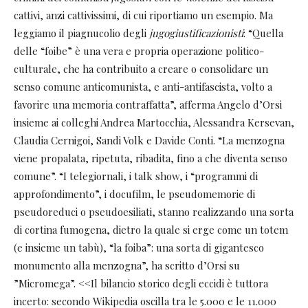
cattivi, anzi cattivissimi, di cui riportiamo un esempio. Ma
leggiamo il piagnucolio degli
jugogiustificazionisti
: “Quella
delle “foibe” è una vera e propria operazione politico-
culturale, che ha contribuito a creare o consolidare un
senso comune anticomunista, e anti-antifascista, volto a
favorire una memoria contraffatta”, afferma Angelo d’Orsi
insieme ai colleghi Andrea Martocchia, Alessandra Kersevan,
Claudia Cernigoi, Sandi Volk e Davide Conti. “La menzogna
viene propalata, ripetuta, ribadita, fino a che diventa senso
comune”. “I telegiornali, i talk show, i “programmi di
approfondimento”, i docufilm, le pseudomemorie di
pseudoreduci o pseudoesiliati, stanno realizzando una sorta
di cortina fumogena, dietro la quale si erge come un totem
(e insieme un tabù), “la foiba”: una sorta di gigantesco
monumento alla menzogna”, ha scritto d’Orsi su
”Micromega”. <<Il bilancio storico degli eccidi è tuttora
incerto: secondo Wikipedia oscilla tra le 5.000 e le 11.000