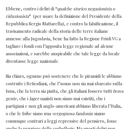
Ebbene, contro i deliri di “
qualche storico negazionista o
riduzionista
” (per usare la definizione del Presidente della
Repubblica Sergio Mattarella), e contro la falsificazione, il
travisamento radicale della storia delle terre italiane
annesse alla Jugoslavia, bene ha fatto la Regione Friuli VG a
tagliare i fondi con l’apposita legge regionale ad alcune
associazioni, e sarebbe auspicabile che tale legge da locale
diventasse legge nazionale.
Sia chiaro, ognuno può sostenere che le piramidi le abbiano
costruite i Reticuliani, che l’uomo non sia mai sbarcato sulla
luna, che la terra sia piatta, che gli italiani fossero tutti
brava
gente
, che i
lager
nazisti non siano mai esistiti, che i
partigiani e non gli anglo-americani abbiano liberata l’Italia,
o che le foibe siano una
vergognosa fandonia
: siamo
comunque contrari a leggi repressive del pensiero, fosse
anche la peggiore delle corbellerie. Ma questi deliri non