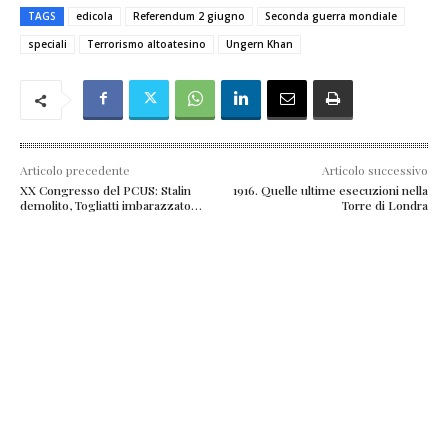
TAGS
edicola
Referendum 2 giugno
Seconda guerra mondiale
speciali
Terrorismo altoatesino
Ungern Khan
Articolo precedente
Articolo successivo
XX Congresso del PCUS: Stalin
1916. Quelle ultime esecuzioni nella
demolito, Togliatti imbarazzato…
Torre di Londra