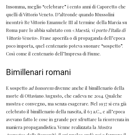
Insomma, meglio “celebrare” i cento anni di Caporetto che
quelli di Vittorio Veneto. D’altronde quando Mussolini
incontrò Re Vittorio Emanuele III al termine della Marcia su
Roma pare lo abbia salutato con «
​Maestà,
vi porto l’Italia di
Vittorio Veneto
». Frase apocrifa o di propaganda dell’epoca
poco importa, quel centenario poteva suonare “sospetto”.
Così come il centenario dell’Impresa di Fiume.
Bimillenari romani
E sospetto
ad honorem
divenne anche il bimillenario della
morte di Ottaviano Augusto, che cadeva ne 2014. Qualche
mostra e convegno, ma senza esagerare. Nel 1937 si era già
celebrato il bimillenario della nascita, il 63 a.C., e all’epoca
avevano fatto le cose in grande per sfruttare la ricorrenza in
maniera propagandistica. Venne realizzata la
Mostra
Augustea della Romanità
, il cui nucleo andò poi a formare il