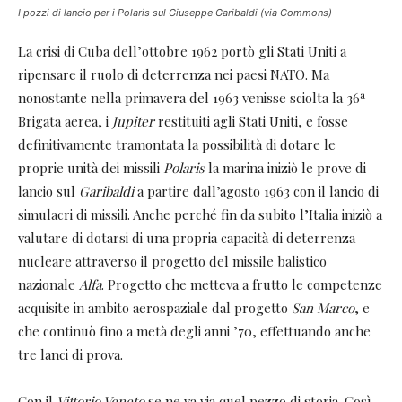
I pozzi di lancio per i Polaris sul Giuseppe Garibaldi (via Commons)
La crisi di Cuba dell’ottobre 1962 portò gli Stati Uniti a
ripensare il ruolo di deterrenza nei paesi NATO. Ma
nonostante nella primavera del 1963 venisse sciolta la 36ª
Brigata aerea, i
Jupiter
restituiti agli Stati Uniti, e fosse
definitivamente tramontata la possibilità di dotare le
proprie unità dei missili
Polaris
la marina iniziò le prove di
lancio sul
Garibaldi
a partire dall’agosto 1963 con il lancio di
simulacri di missili. Anche perché fin da subito l’Italia iniziò a
valutare di dotarsi di una propria capacità di deterrenza
nucleare attraverso il progetto del missile balistico
nazionale
Alfa
. Progetto che metteva a frutto le competenze
acquisite in ambito aerospaziale dal progetto
San Marco
, e
che continuò fino a metà degli anni ’70, effettuando anche
tre lanci di prova.
Con il
Vittorio Veneto
se ne va via quel pezzo di storia. Così