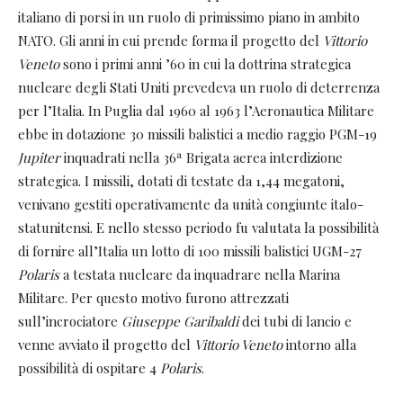
italiano di porsi in un ruolo di primissimo piano in ambito
NATO. Gli anni in cui prende forma il
progetto del
Vittorio
Veneto
sono i primi anni ’60 in cui la dottrina strategica
nucleare degli Stati Uniti prevedeva un ruolo di deterrenza
per l’Italia. In Puglia dal 1960 al 1963 l’Aeronautica Militare
ebbe in dotazione 30 missili balistici a medio raggio PGM-19
Jupiter
inquadrati nella 36ª Brigata aerea interdizione
strategica. I missili, dotati di testate da 1,44 megatoni,
venivano gestiti operativamente da unità congiunte italo-
statunitensi. E nello stesso periodo fu valutata la possibilità
di fornire all’Italia un lotto di 100 missili balistici UGM-27
Polaris
a testata nucleare da inquadrare nella Marina
Militare. Per questo motivo furono attrezzati
sull’incrociatore
Giuseppe Garibaldi
dei tubi di lancio e
venne avviato il progetto del
Vittorio Veneto
intorno alla
possibilità di ospitare 4
Polaris
.