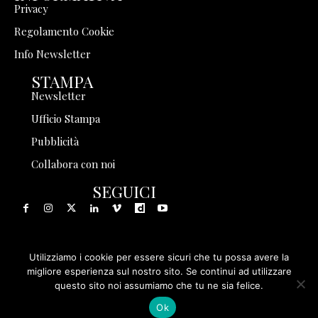
Privacy
Regolamento Cookie
Info Newsletter
STAMPA
Newsletter
Ufficio Stampa
Pubblicità
Collabora con noi
SEGUICI
Utilizziamo i cookie per essere sicuri che tu possa avere la
© 1999 - 2025 Storia in Rete Srl - Tutti i diritti riservati - P.
migliore esperienza sul nostro sito. Se continui ad utilizzare
questo sito noi assumiamo che tu ne sia felice.
IVA 08570971005
Ok