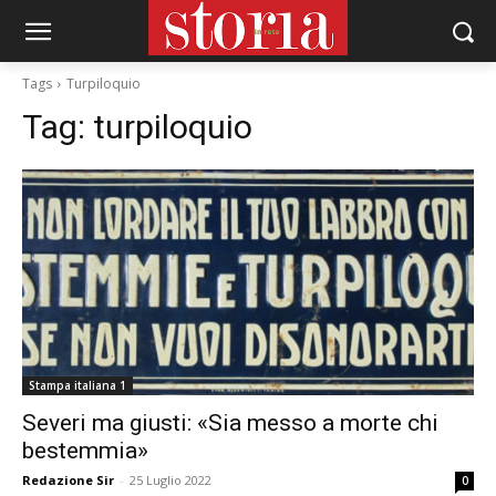
Tags
Turpiloquio
Tag:
turpiloquio
Stampa italiana 1
Severi ma giusti: «Sia messo a morte chi
bestemmia»
Redazione Sir
-
25 Luglio 2022
0