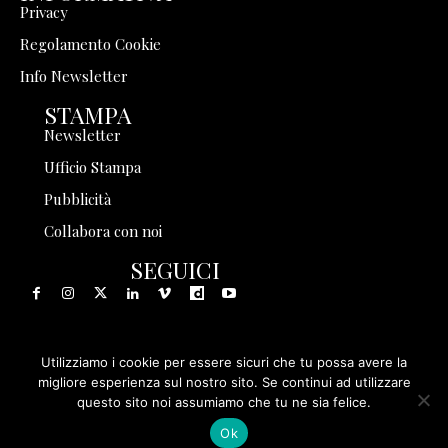
Privacy
Regolamento Cookie
Info Newsletter
STAMPA
Newsletter
Ufficio Stampa
Pubblicità
Collabora con noi
SEGUICI
Utilizziamo i cookie per essere sicuri che tu possa avere la
© 1999 - 2025 Storia in Rete Srl - Tutti i diritti riservati - P.
migliore esperienza sul nostro sito. Se continui ad utilizzare
questo sito noi assumiamo che tu ne sia felice.
IVA 08570971005
Ok