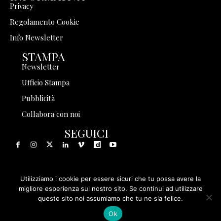
Privacy
Regolamento Cookie
Info Newsletter
STAMPA
Newsletter
Ufficio Stampa
Pubblicità
Collabora con noi
SEGUICI
Utilizziamo i cookie per essere sicuri che tu possa avere la
© 1999 - 2025 Storia in Rete Srl - Tutti i diritti riservati - P.
migliore esperienza sul nostro sito. Se continui ad utilizzare
questo sito noi assumiamo che tu ne sia felice.
IVA 08570971005
Ok