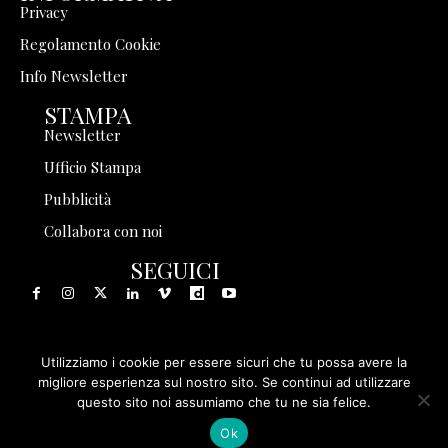
Privacy
Regolamento Cookie
Info Newsletter
STAMPA
Newsletter
Ufficio Stampa
Pubblicità
Collabora con noi
SEGUICI
Utilizziamo i cookie per essere sicuri che tu possa avere la
© 1999 - 2025 Storia in Rete Srl - Tutti i diritti riservati - P.
migliore esperienza sul nostro sito. Se continui ad utilizzare
questo sito noi assumiamo che tu ne sia felice.
IVA 08570971005
Ok