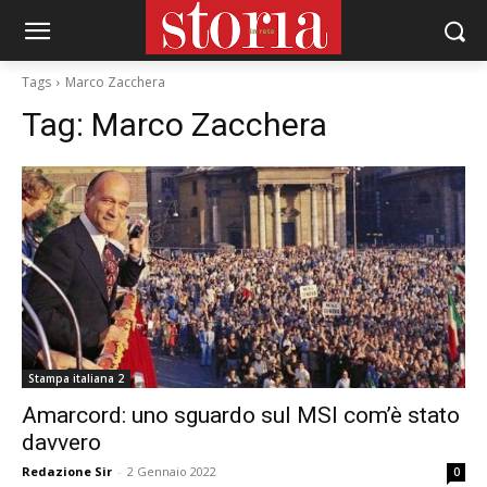
Tags
Marco Zacchera
Tag:
Marco Zacchera
Stampa italiana 2
Amarcord: uno sguardo sul MSI com’è stato
davvero
Redazione Sir
-
2 Gennaio 2022
0