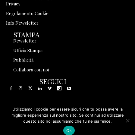
Privacy
Regolamento Cookie
Info Newsletter
STAMPA
Newsletter
Ufficio Stampa
Pubblicità
Collabora con noi
SEGUICI
Utilizziamo i cookie per essere sicuri che tu possa avere la
© 1999 - 2025 Storia in Rete Srl - Tutti i diritti riservati - P.
migliore esperienza sul nostro sito. Se continui ad utilizzare
questo sito noi assumiamo che tu ne sia felice.
IVA 08570971005
Ok