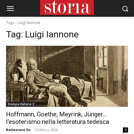
Tags
Luigi Iannone
Tag:
Luigi Iannone
Stampa italiana 2
Hoffmann, Goethe, Meyrink, Jünger…
l’esoterismo nella letteratura tedesca
Redazione Sir
-
25 Marzo 2024
0