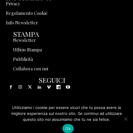
Privacy
Regolamento Cookie
Info Newsletter
STAMPA
Newsletter
Ufficio Stampa
Pubblicità
Collabora con noi
SEGUICI
Utilizziamo i cookie per essere sicuri che tu possa avere la
© 1999 - 2025 Storia in Rete Srl - Tutti i diritti riservati - P.
migliore esperienza sul nostro sito. Se continui ad utilizzare
questo sito noi assumiamo che tu ne sia felice.
IVA 08570971005
Ok