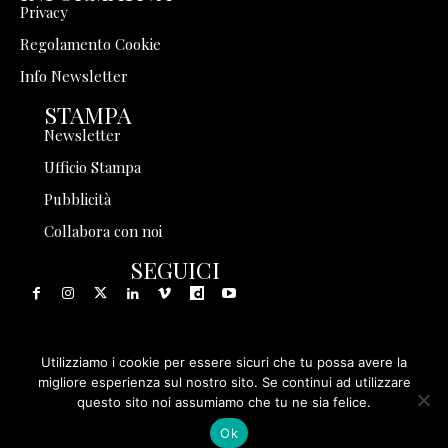
Privacy
Regolamento Cookie
Info Newsletter
STAMPA
Newsletter
Ufficio Stampa
Pubblicità
Collabora con noi
SEGUICI
Utilizziamo i cookie per essere sicuri che tu possa avere la
© 1999 - 2025 Storia in Rete Srl - Tutti i diritti riservati - P.
migliore esperienza sul nostro sito. Se continui ad utilizzare
questo sito noi assumiamo che tu ne sia felice.
IVA 08570971005
Ok