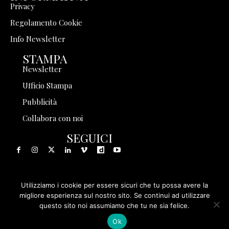
Privacy
Regolamento Cookie
Info Newsletter
STAMPA
Newsletter
Ufficio Stampa
Pubblicità
Collabora con noi
SEGUICI
Utilizziamo i cookie per essere sicuri che tu possa avere la
© 1999 - 2025 Storia in Rete Srl - Tutti i diritti riservati - P.
migliore esperienza sul nostro sito. Se continui ad utilizzare
questo sito noi assumiamo che tu ne sia felice.
IVA 08570971005
Ok