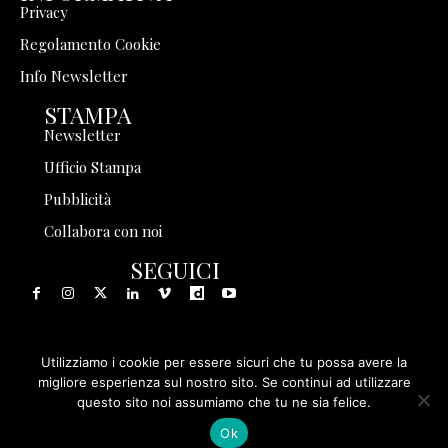
Privacy
Regolamento Cookie
Info Newsletter
STAMPA
Newsletter
Ufficio Stampa
Pubblicità
Collabora con noi
SEGUICI
Utilizziamo i cookie per essere sicuri che tu possa avere la
© 1999 - 2025 Storia in Rete Srl - Tutti i diritti riservati - P.
migliore esperienza sul nostro sito. Se continui ad utilizzare
questo sito noi assumiamo che tu ne sia felice.
IVA 08570971005
Ok