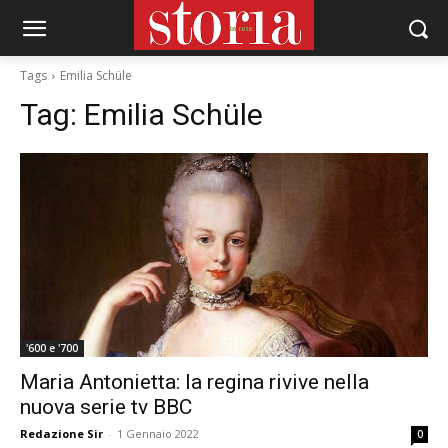
Tags
Emilia Schüle
Tag:
Emilia Schüle
'600 e '700
Maria Antonietta: la regina rivive nella
nuova serie tv BBC
Redazione Sir
-
1 Gennaio 2022
0