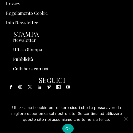
Privacy
Regolamento Cookie
Info Newsletter
STAMPA
Newsletter
Ufficio Stampa
Pubblicità
Collabora con noi
SEGUICI
Utilizziamo i cookie per essere sicuri che tu possa avere la
© 1999 - 2025 Storia in Rete Srl - Tutti i diritti riservati - P.
migliore esperienza sul nostro sito. Se continui ad utilizzare
questo sito noi assumiamo che tu ne sia felice.
IVA 08570971005
Ok