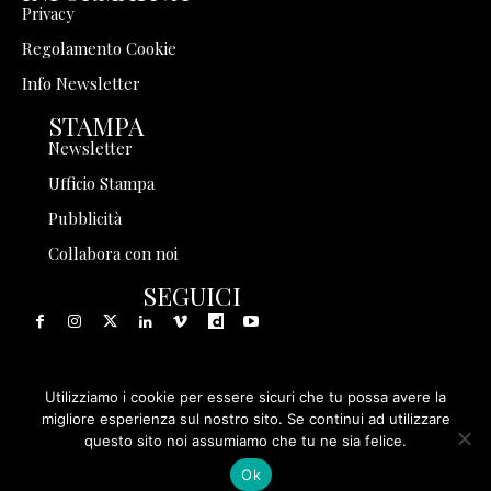
Privacy
Regolamento Cookie
Info Newsletter
STAMPA
Newsletter
Ufficio Stampa
Pubblicità
Collabora con noi
SEGUICI
Utilizziamo i cookie per essere sicuri che tu possa avere la
© 1999 - 2025 Storia in Rete Srl - Tutti i diritti riservati - P.
migliore esperienza sul nostro sito. Se continui ad utilizzare
questo sito noi assumiamo che tu ne sia felice.
IVA 08570971005
Ok