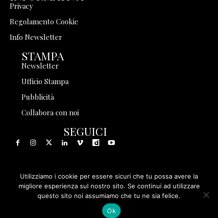
Privacy
Regolamento Cookie
Info Newsletter
STAMPA
Newsletter
Ufficio Stampa
Pubblicità
Collabora con noi
SEGUICI
Utilizziamo i cookie per essere sicuri che tu possa avere la
© 1999 - 2025 Storia in Rete Srl - Tutti i diritti riservati - P.
migliore esperienza sul nostro sito. Se continui ad utilizzare
questo sito noi assumiamo che tu ne sia felice.
IVA 08570971005
Ok