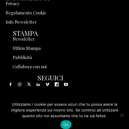
Privacy
Regolamento Cookie
Info Newsletter
STAMPA
Newsletter
Ufficio Stampa
Pubblicità
Collabora con noi
SEGUICI
Utilizziamo i cookie per essere sicuri che tu possa avere la
© 1999 - 2025 Storia in Rete Srl - Tutti i diritti riservati - P.
migliore esperienza sul nostro sito. Se continui ad utilizzare
questo sito noi assumiamo che tu ne sia felice.
IVA 08570971005
Ok