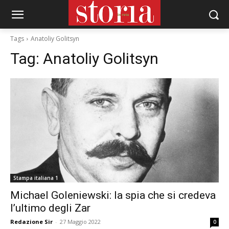
Tags
Anatoliy Golitsyn
Tag:
Anatoliy Golitsyn
Stampa italiana 1
Michael Goleniewski: la spia che si credeva
l’ultimo degli Zar
Redazione Sir
-
27 Maggio 2022
0