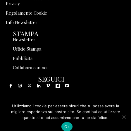
Privacy
Regolamento Cookie
Info Newsletter
STAMPA
Newsletter
Ufficio Stampa
Pubblicità
Collabora con noi
SEGUICI
Utilizziamo i cookie per essere sicuri che tu possa avere la
© 1999 - 2025 Storia in Rete Srl - Tutti i diritti riservati - P.
migliore esperienza sul nostro sito. Se continui ad utilizzare
questo sito noi assumiamo che tu ne sia felice.
IVA 08570971005
Ok