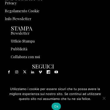
Privacy
Regolamento Cookie
Info Newsletter
STAMPA
Newsletter
Ufficio Stampa
Pubblicità
Collabora con noi
SEGUICI
Utilizziamo i cookie per essere sicuri che tu possa avere la
© 1999 - 2025 Storia in Rete Srl - Tutti i diritti riservati - P.
migliore esperienza sul nostro sito. Se continui ad utilizzare
questo sito noi assumiamo che tu ne sia felice.
IVA 08570971005
Ok