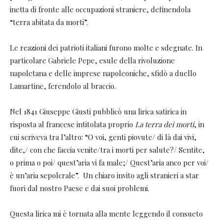
inetta di fronte alle occupazioni straniere, definendola
“terra abitata da morti”.
Le reazioni dei patrioti italiani furono molte e sdegnate. In
particolare Gabriele Pepe, esule della rivoluzione
napoletana e delle imprese napoleoniche, sfidò a duello
Lamartine, ferendolo al braccio.
Nel 1841 Giuseppe Giusti pubblicò una lirica satirica in
risposta al francese intitolata proprio
La terra dei morti
, in
cui scriveva tra l’altro: “O voi, genti piovute/ di là dai vivi,
dite,/ con che faccia venite/tra i morti per salute?/ Sentite,
o prima o poi/ quest’aria vi fa male;/ Quest’aria anco per voi/
è un’aria sepolcrale”. Un chiaro invito agli stranieri a star
fuori dal nostro Paese e dai suoi problemi.
Questa lirica mi è tornata alla mente leggendo il consueto