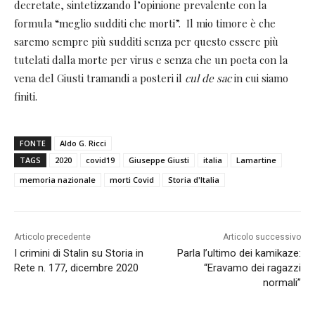
decretate, sintetizzando l’opinione prevalente con la
formula “meglio sudditi che morti”. Il mio timore è che
saremo sempre più sudditi senza per questo essere più
tutelati dalla morte per virus e senza che un poeta con la
vena del Giusti tramandi a posteri il
cul de sac
in cui siamo
finiti.
FONTE
Aldo G. Ricci
TAGS
2020
covid19
Giuseppe Giusti
italia
Lamartine
memoria nazionale
morti Covid
Storia d'Italia
Articolo precedente
Articolo successivo
I crimini di Stalin su Storia in
Parla l’ultimo dei kamikaze:
Rete n. 177, dicembre 2020
“Eravamo dei ragazzi
normali”