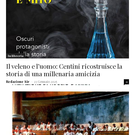
In libreria
Il veleno e l’uomo: Centini ricostruisce la
storia di una millenaria amicizia
Redazione Sir
-
23 Gennaio 2025
0