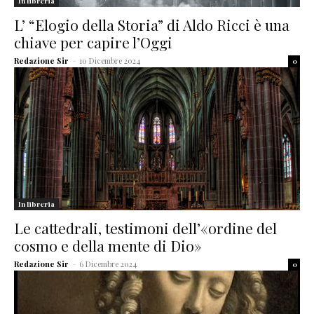
In libreria
L’ “Elogio della Storia” di Aldo Ricci è una
chiave per capire l’Oggi
Redazione Sir
-
10 Dicembre 2024
0
In libreria
Le cattedrali, testimoni dell’«ordine del
cosmo e della mente di Dio»
Redazione Sir
-
6 Dicembre 2024
0