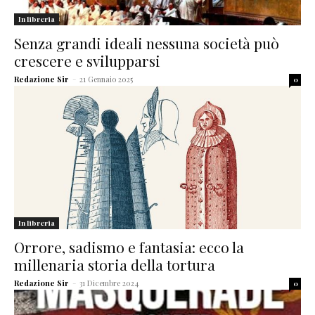
In libreria
Senza grandi ideali nessuna società può
crescere e svilupparsi
Redazione Sir
-
21 Gennaio 2025
0
In libreria
Orrore, sadismo e fantasia: ecco la
millenaria storia della tortura
Redazione Sir
-
31 Dicembre 2024
0