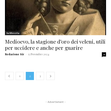
In libreria
Medioevo, la stagione d’oro dei veleni, utili
per uccidere e anche per guarire
Redazione Sir
-
13 Novembre 2024
0
1
2
3
- Advertisment -