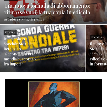
Una nuova formula di abbonamento:
ritira (se vuoi) la tua copia in edicola
Redazione Sir
-
25 Giugno 2026
EDICOLA
EDICOLA
In edicola lo
Speciale Storia in
Il nuovo 
Rete n. 20,
Storia in 
“Seconda guerra
“Schiavi”, 
mondiale, scontro
edicola e 
fra imperi”
in formato