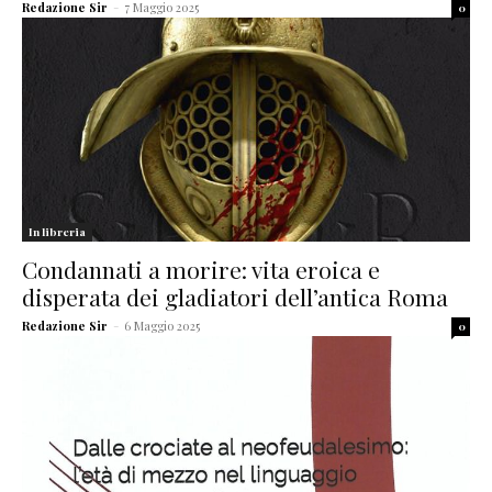
Redazione Sir
-
7 Maggio 2025
0
In libreria
Condannati a morire: vita eroica e
disperata dei gladiatori dell’antica Roma
Redazione Sir
-
6 Maggio 2025
0