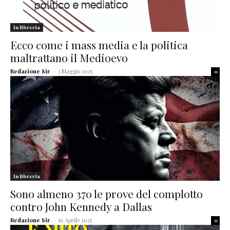
In libreria
Ecco come i mass media e la politica
maltrattano il Medioevo
Redazione Sir
-
3 Maggio 2025
0
In libreria
Sono almeno 370 le prove del complotto
contro John Kennedy a Dallas
Redazione Sir
-
16 Aprile 2025
0