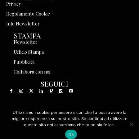
Privacy
Regolamento Cookie
Info Newsletter
STAMPA
Newsletter
Ufficio Stampa
Pubblicità
Collabora con noi
SEGUICI
Utilizziamo i cookie per essere sicuri che tu possa avere la
© 1999 - 2025 Storia in Rete Srl - Tutti i diritti riservati - P.
migliore esperienza sul nostro sito. Se continui ad utilizzare
questo sito noi assumiamo che tu ne sia felice.
IVA 08570971005
Ok