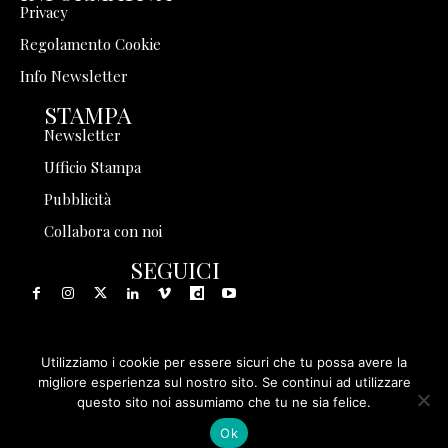
Privacy
Regolamento Cookie
Info Newsletter
STAMPA
Newsletter
Ufficio Stampa
Pubblicità
Collabora con noi
SEGUICI
Utilizziamo i cookie per essere sicuri che tu possa avere la
© 1999 - 2025 Storia in Rete Srl - Tutti i diritti riservati - P.
migliore esperienza sul nostro sito. Se continui ad utilizzare
questo sito noi assumiamo che tu ne sia felice.
IVA 08570971005
Ok