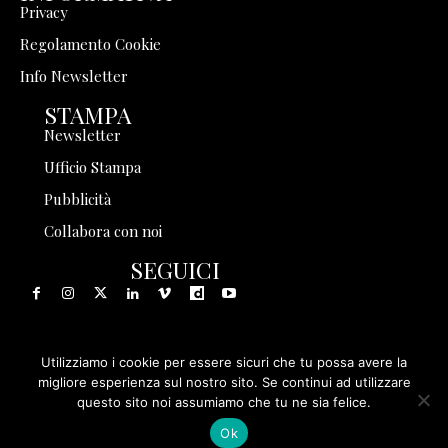
Privacy
Regolamento Cookie
Info Newsletter
STAMPA
Newsletter
Ufficio Stampa
Pubblicità
Collabora con noi
SEGUICI
Utilizziamo i cookie per essere sicuri che tu possa avere la
© 1999 - 2025 Storia in Rete Srl - Tutti i diritti riservati - P.
migliore esperienza sul nostro sito. Se continui ad utilizzare
questo sito noi assumiamo che tu ne sia felice.
IVA 08570971005
Ok