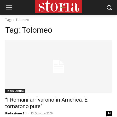
Tags
Tolomeo
Tag:
Tolomeo
Storia Antica
“I Romani arrivarono in America. E
tornarono pure”
Redazione Sir
-
13 Ottobre 2009
14