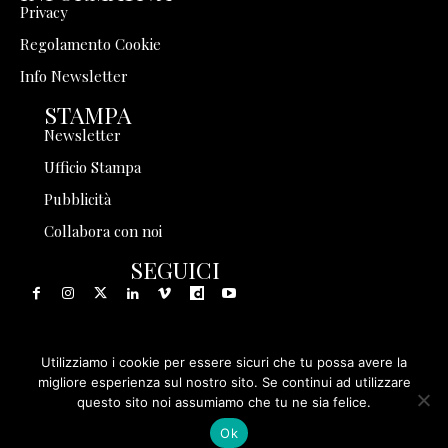
Privacy
Regolamento Cookie
Info Newsletter
STAMPA
Newsletter
Ufficio Stampa
Pubblicità
Collabora con noi
SEGUICI
Utilizziamo i cookie per essere sicuri che tu possa avere la
© 1999 - 2025 Storia in Rete Srl - Tutti i diritti riservati - P.
migliore esperienza sul nostro sito. Se continui ad utilizzare
questo sito noi assumiamo che tu ne sia felice.
IVA 08570971005
Ok