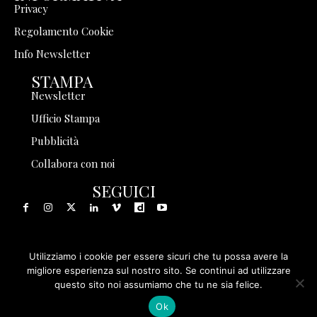
Privacy
Regolamento Cookie
Info Newsletter
STAMPA
Newsletter
Ufficio Stampa
Pubblicità
Collabora con noi
SEGUICI
Utilizziamo i cookie per essere sicuri che tu possa avere la
© 1999 - 2025 Storia in Rete Srl - Tutti i diritti riservati - P.
migliore esperienza sul nostro sito. Se continui ad utilizzare
questo sito noi assumiamo che tu ne sia felice.
IVA 08570971005
Ok