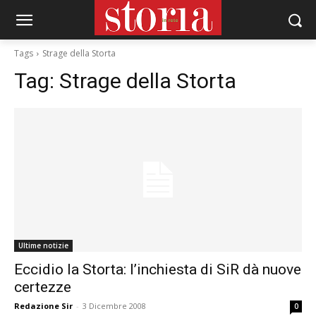
Tags
Strage della Storta
Tag:
Strage della Storta
Ultime notizie
Eccidio la Storta: l’inchiesta di SiR dà nuove
certezze
Redazione Sir
-
3 Dicembre 2008
0