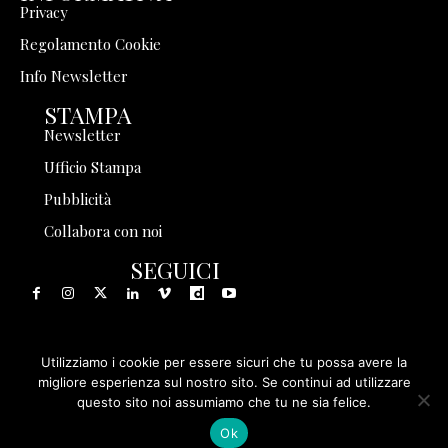
Privacy
Regolamento Cookie
Info Newsletter
STAMPA
Newsletter
Ufficio Stampa
Pubblicità
Collabora con noi
SEGUICI
Utilizziamo i cookie per essere sicuri che tu possa avere la
© 1999 - 2025 Storia in Rete Srl - Tutti i diritti riservati - P.
migliore esperienza sul nostro sito. Se continui ad utilizzare
questo sito noi assumiamo che tu ne sia felice.
IVA 08570971005
Ok