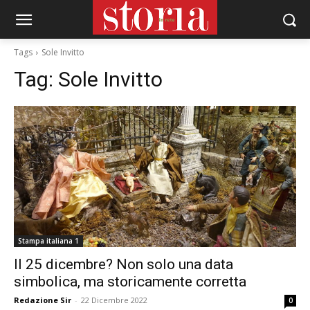
Tags
Sole Invitto
Tag:
Sole Invitto
Stampa italiana 1
Il 25 dicembre? Non solo una data
simbolica, ma storicamente corretta
Redazione Sir
-
22 Dicembre 2022
0