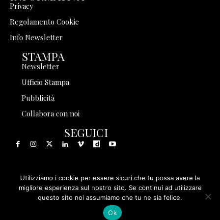
Privacy
Regolamento Cookie
Info Newsletter
STAMPA
Newsletter
Ufficio Stampa
Pubblicità
Collabora con noi
SEGUICI
Utilizziamo i cookie per essere sicuri che tu possa avere la
© 1999 - 2025 Storia in Rete Srl - Tutti i diritti riservati - P.
migliore esperienza sul nostro sito. Se continui ad utilizzare
questo sito noi assumiamo che tu ne sia felice.
IVA 08570971005
Ok