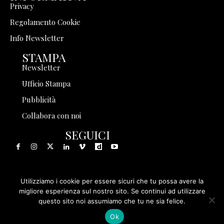
Privacy
Regolamento Cookie
Info Newsletter
STAMPA
Newsletter
Ufficio Stampa
Pubblicità
Collabora con noi
SEGUICI
Utilizziamo i cookie per essere sicuri che tu possa avere la
© 1999 - 2025 Storia in Rete Srl - Tutti i diritti riservati - P.
migliore esperienza sul nostro sito. Se continui ad utilizzare
questo sito noi assumiamo che tu ne sia felice.
IVA 08570971005
Ok