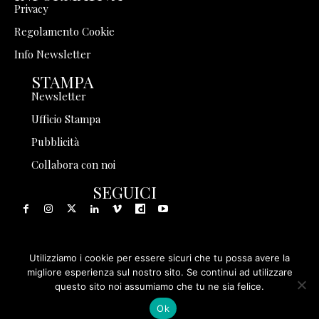
Privacy
Regolamento Cookie
Info Newsletter
STAMPA
Newsletter
Ufficio Stampa
Pubblicità
Collabora con noi
SEGUICI
Utilizziamo i cookie per essere sicuri che tu possa avere la
© 1999 - 2025 Storia in Rete Srl - Tutti i diritti riservati - P.
migliore esperienza sul nostro sito. Se continui ad utilizzare
questo sito noi assumiamo che tu ne sia felice.
IVA 08570971005
Ok