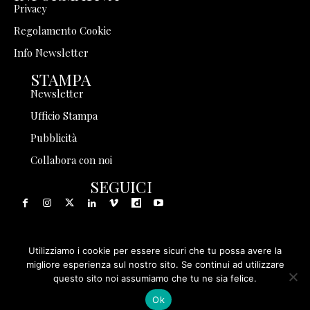
Privacy
Regolamento Cookie
Info Newsletter
STAMPA
Newsletter
Ufficio Stampa
Pubblicità
Collabora con noi
SEGUICI
Utilizziamo i cookie per essere sicuri che tu possa avere la
© 1999 - 2025 Storia in Rete Srl - Tutti i diritti riservati - P.
migliore esperienza sul nostro sito. Se continui ad utilizzare
questo sito noi assumiamo che tu ne sia felice.
IVA 08570971005
Ok