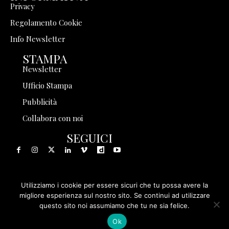
Privacy
Regolamento Cookie
Info Newsletter
STAMPA
Newsletter
Ufficio Stampa
Pubblicità
Collabora con noi
SEGUICI
Utilizziamo i cookie per essere sicuri che tu possa avere la
© 1999 - 2025 Storia in Rete Srl - Tutti i diritti riservati - P.
migliore esperienza sul nostro sito. Se continui ad utilizzare
questo sito noi assumiamo che tu ne sia felice.
IVA 08570971005
Ok