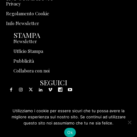
Privacy
Regolamento Cookie
Info Newsletter
STAMPA
Newsletter
Ufficio Stampa
Pubblicità
Collabora con noi
SEGUICI
Utilizziamo i cookie per essere sicuri che tu possa avere la
© 1999 - 2025 Storia in Rete Srl - Tutti i diritti riservati - P.
migliore esperienza sul nostro sito. Se continui ad utilizzare
questo sito noi assumiamo che tu ne sia felice.
IVA 08570971005
Ok