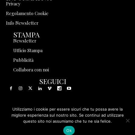
Privacy
Regolamento Cookie
Info Newsletter
STAMPA
Newsletter
Ufficio Stampa
Pubblicità
Collabora con noi
SEGUICI
Utilizziamo i cookie per essere sicuri che tu possa avere la
© 1999 - 2025 Storia in Rete Srl - Tutti i diritti riservati - P.
migliore esperienza sul nostro sito. Se continui ad utilizzare
questo sito noi assumiamo che tu ne sia felice.
IVA 08570971005
Ok