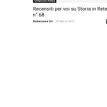
Siti&nuovi media
Recensiti per voi su Storia in Ret
n° 68
Redazione Sir
-
30 Marzo 2012