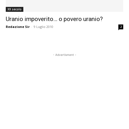
XX secolo
Uranio impoverito… o povero uranio?
Redazione Sir
-
9 Luglio 2010
2
- Advertisment -