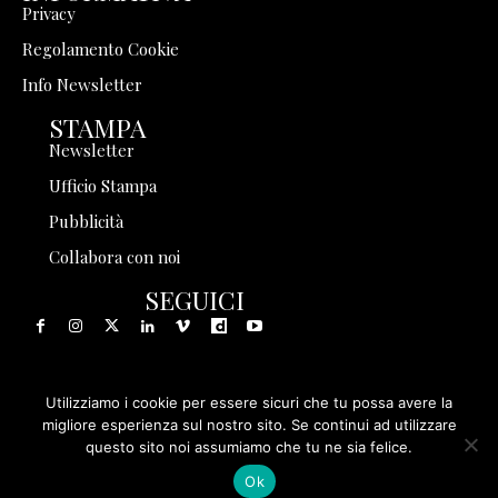
Privacy
Regolamento Cookie
Info Newsletter
STAMPA
Newsletter
Ufficio Stampa
Pubblicità
Collabora con noi
SEGUICI
Utilizziamo i cookie per essere sicuri che tu possa avere la
© 1999 - 2025 Storia in Rete Srl - Tutti i diritti riservati - P.
migliore esperienza sul nostro sito. Se continui ad utilizzare
questo sito noi assumiamo che tu ne sia felice.
IVA 08570971005
Ok