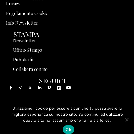
Privacy
Regolamento Cookie
Info Newsletter
STAMPA
Newsletter
Ufficio Stampa
Pubblicità
Collabora con noi
SEGUICI
Utilizziamo i cookie per essere sicuri che tu possa avere la
© 1999 - 2025 Storia in Rete Srl - Tutti i diritti riservati - P.
migliore esperienza sul nostro sito. Se continui ad utilizzare
questo sito noi assumiamo che tu ne sia felice.
IVA 08570971005
Ok