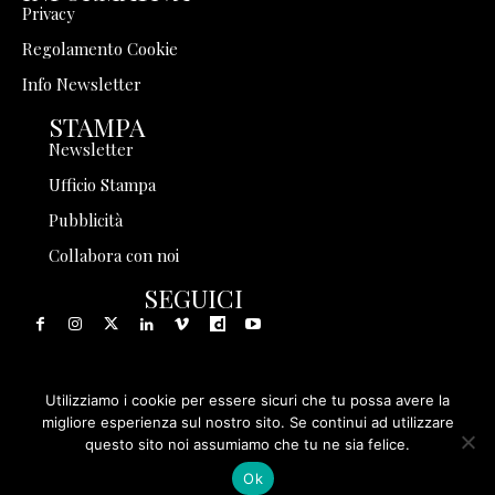
Privacy
Regolamento Cookie
Info Newsletter
STAMPA
Newsletter
Ufficio Stampa
Pubblicità
Collabora con noi
SEGUICI
Utilizziamo i cookie per essere sicuri che tu possa avere la
© 1999 - 2025 Storia in Rete Srl - Tutti i diritti riservati - P.
migliore esperienza sul nostro sito. Se continui ad utilizzare
questo sito noi assumiamo che tu ne sia felice.
IVA 08570971005
Ok