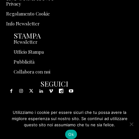
Privacy
Regolamento Cookie
Info Newsletter
STAMPA
Newsletter
Ufficio Stampa
Pubblicità
Collabora con noi
SEGUICI
Utilizziamo i cookie per essere sicuri che tu possa avere la
© 1999 - 2025 Storia in Rete Srl - Tutti i diritti riservati - P.
migliore esperienza sul nostro sito. Se continui ad utilizzare
questo sito noi assumiamo che tu ne sia felice.
IVA 08570971005
Ok