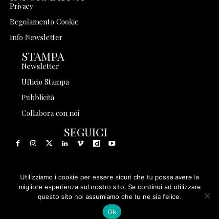
Privacy
Regolamento Cookie
Info Newsletter
STAMPA
Newsletter
Ufficio Stampa
Pubblicità
Collabora con noi
SEGUICI
Utilizziamo i cookie per essere sicuri che tu possa avere la
© 1999 - 2025 Storia in Rete Srl - Tutti i diritti riservati - P.
migliore esperienza sul nostro sito. Se continui ad utilizzare
questo sito noi assumiamo che tu ne sia felice.
IVA 08570971005
Ok